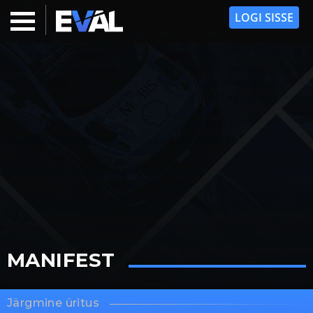
LOGI SISSE
MANIFEST
Järgmine üritus