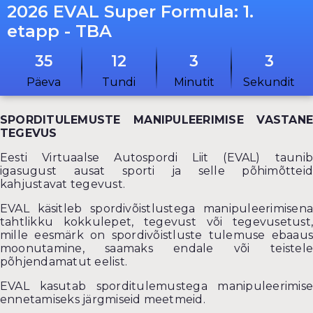
2026 EVAL Super Formula: 1.
etapp - TBA
35
12
3
3
Päeva
Tundi
Minutit
Sekundit
SPORDITULEMUSTE MANIPULEERIMISE VASTANE
TEGEVUS
Eesti Virtuaalse Autospordi Liit (EVAL) taunib
igasugust ausat sporti ja selle põhimõtteid
kahjustavat tegevust.
EVAL käsitleb spordivõistlustega manipuleerimisena
tahtlikku kokkulepet, tegevust või tegevusetust,
mille eesmärk on spordivõistluste tulemuse ebaaus
moonutamine, saamaks endale või teistele
põhjendamatut eelist.
EVAL kasutab sporditulemustega manipuleerimise
ennetamiseks järgmiseid meetmeid.