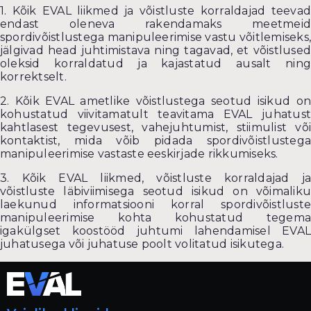
1. Kõik EVAL liikmed ja võistluste korraldajad teevad
endast oleneva rakendamaks meetmeid
spordivõistlustega manipuleerimise vastu võitlemiseks,
jälgivad head juhtimistava ning tagavad, et võistlused
oleksid korraldatud ja kajastatud ausalt ning
korrektselt.
2. Kõik EVAL ametlike võistlustega seotud isikud on
kohustatud viivitamatult teavitama EVAL juhatust
kahtlasest tegevusest, vahejuhtumist, stiimulist või
kontaktist, mida võib pidada spordivõistlustega
manipuleerimise vastaste eeskirjade rikkumiseks.
3. Kõik EVAL liikmed, võistluste korraldajad ja
võistluste läbiviimisega seotud isikud on võimaliku
laekunud informatsiooni korral spordivõistluste
manipuleerimise kohta kohustatud tegema
igakülgset koostööd juhtumi lahendamisel EVAL
juhatusega või juhatuse poolt volitatud isikutega.